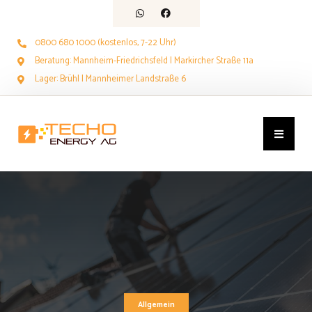
0800 680 1000 (kostenlos, 7-22 Uhr)
Beratung: Mannheim-Friedrichsfeld | Markircher Straße 11a
Lager: Brühl | Mannheimer Landstraße 6
Allgemein