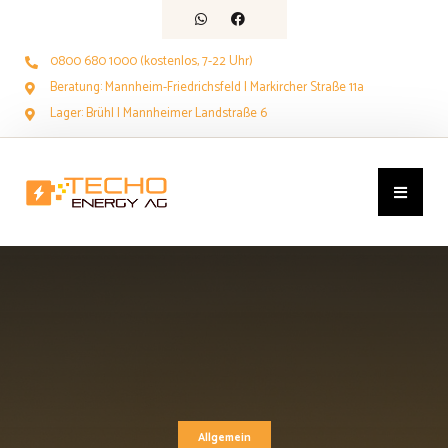
0800 680 1000 (kostenlos, 7-22 Uhr)
Beratung: Mannheim-Friedrichsfeld | Markircher Straße 11a
Lager: Brühl | Mannheimer Landstraße 6
Allgemein