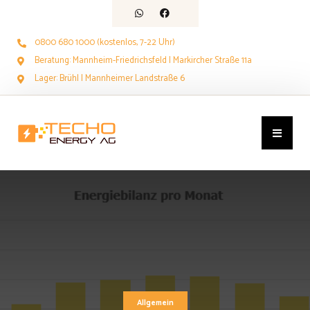
0800 680 1000 (kostenlos, 7-22 Uhr)
Beratung: Mannheim-Friedrichsfeld | Markircher Straße 11a
Lager: Brühl | Mannheimer Landstraße 6
Allgemein