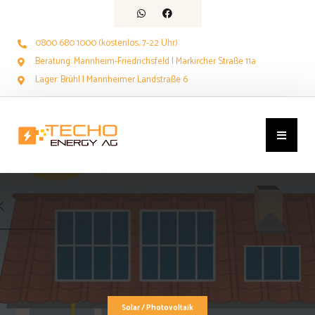
0800 680 1000 (kostenlos, 7-22 Uhr)
Beratung: Mannheim-Friedrichsfeld | Markircher Straße 11a
Lager: Brühl | Mannheimer Landstraße 6
Solar / Photovoltaik