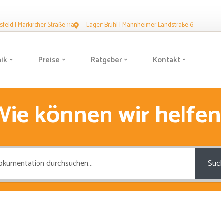
feld | Markircher Straße 11a
Lager: Brühl | Mannheimer Landstraße 6
aik
Preise
Ratgeber
Kontakt
Wie können wir helfen
Suc