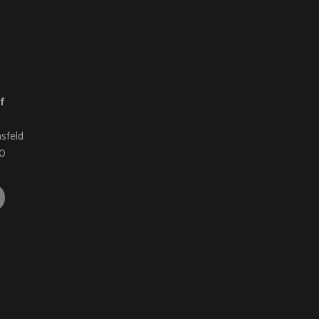
f
a
sfeld
70