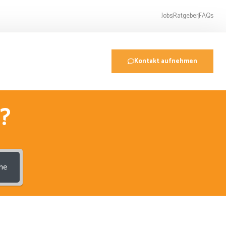
Jobs
Ratgeber
FAQs
Kontakt aufnehmen
?
he