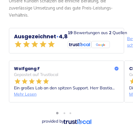
Unsere Kunden schätzen die ehrliche Beratung, die
zuverlässige Umsetzung und das gute Preis-Leistungs-
Verhältnis.
19
Bewertungen aus
2
Quellen
Ausgezeichnet
•
4,8
Be
sc
Wolfgang F
C
Gepostet auf Trustlocal
G
Ein großes Lob an den spitzen Support. Herr Bastia...
Di
Mehr Lesen
M
provided by