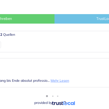
hreiben
TrustLo
s
2
Quellen
ang bis Ende absolut professio...
Mehr Lesen
provided by