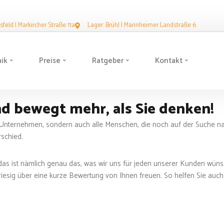
feld | Markircher Straße 11a
Lager: Brühl | Mannheimer Landstraße 6
aik
Preise
Ratgeber
Kontakt
nd bewegt mehr, als Sie denken!
r Unternehmen, sondern auch alle Menschen, die noch auf der Suche nac
rschied.
 – das ist nämlich genau das, was wir uns für jeden unserer Kunden wün
esig über eine kurze Bewertung von Ihnen freuen. So helfen Sie auch a