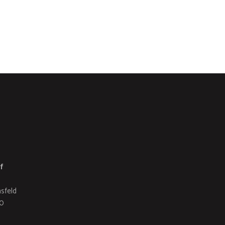
f
a
sfeld
70