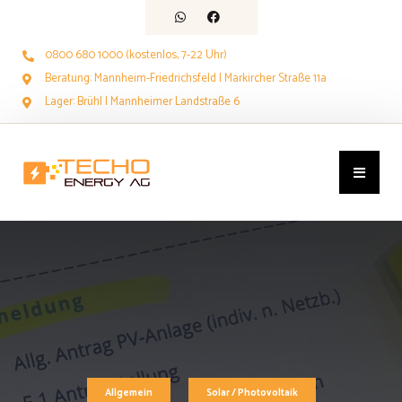
0800 680 1000 (kostenlos, 7-22 Uhr)
Beratung: Mannheim-Friedrichsfeld | Markircher Straße 11a
Lager: Brühl | Mannheimer Landstraße 6
Allgemein
Solar / Photovoltaik